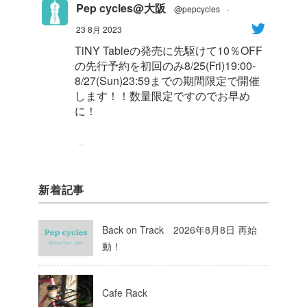
Pep cycles@大阪
@pepcycles
·
23 8月 2023
TiNY Tableの発売に先駆けて10％OFF
の先行予約を初回のみ8/25(Fri)19:00-
8/27(Sun)23:59までの期間限定で開催
します！！数量限定ですのでお早め
に！
1
8
Twitter
新着記事
Pep cycles@大阪
@pepcycles
·
23 8月 2023
Back on Track 2026年8月8日 再始
今週はお知らせがいっぱいあるのでチ
動！
ェックしてて下さいね！
10
Twitter
Cafe Rack