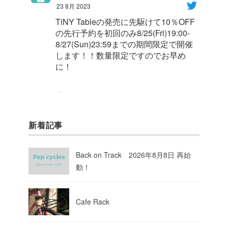
23 8月 2023
TiNY Tableの発売に先駆けて10％OFF
の先行予約を初回のみ8/25(Fri)19:00-
8/27(Sun)23:59までの期間限定で開催
します！！数量限定ですのでお早め
に！
1
8
Twitter
新着記事
Pep cycles@大阪
@pepcycles
·
23 8月 2023
Back on Track 2026年8月8日 再始
今週はお知らせがいっぱいあるのでチ
動！
ェックしてて下さいね！
10
Twitter
Cafe Rack
Load More