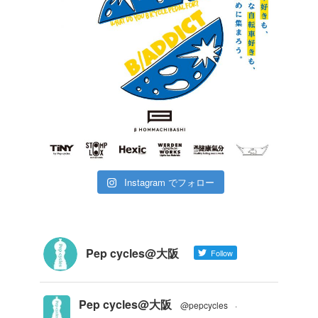
Instagram でフォロー
Pep cycles@大阪
Follow
Pep cycles@大阪
@pepcycles
·