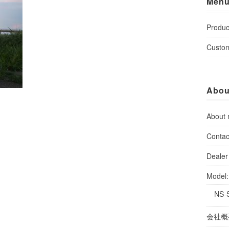
Men
Produc
Custo
Abou
About
Contac
Dealer 
Model
NS-
会社概