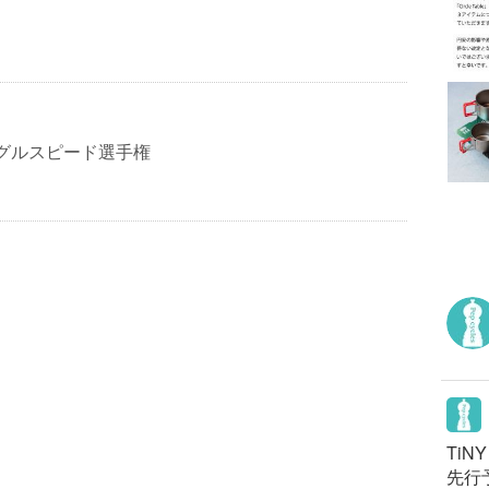
ングルスピード選手権
TiN
先行予