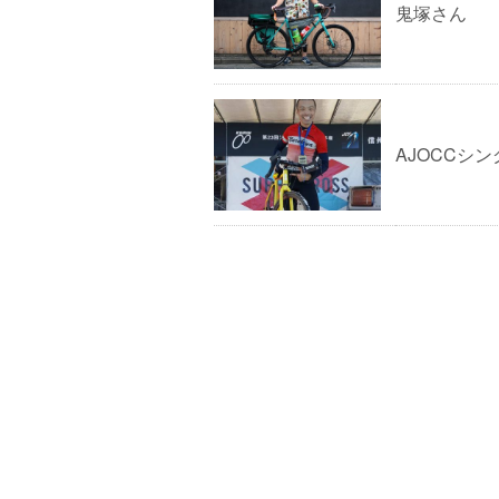
鬼塚さん
AJOCCシ