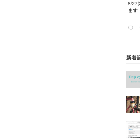
8/2
ます
新着
今週
ック