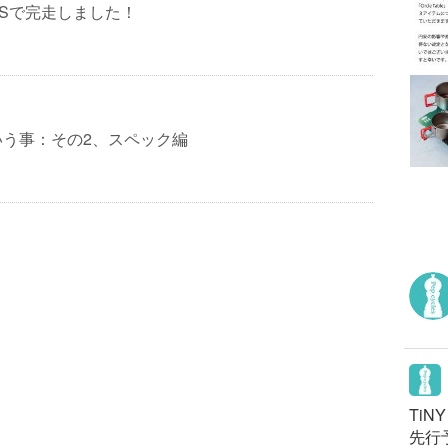
Sで完走しました！
いう事：その2、スペック編
TiN
先行予