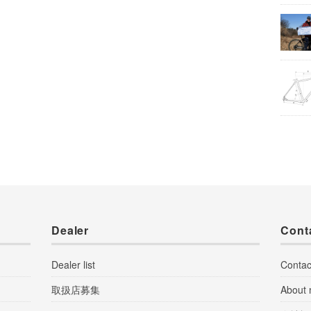
Dealer
Cont
Dealer list
Contac
取扱店募集
About