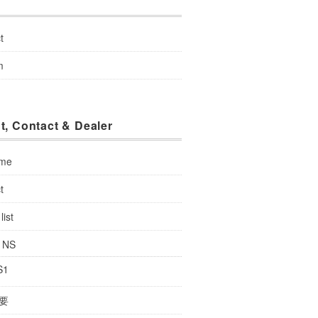
u
t
m
t, Contact & Dealer
 me
t
list
: NS
S1
要