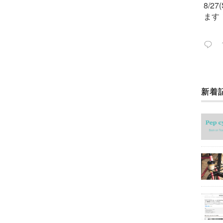
8/2
ます
新着
今週
ック