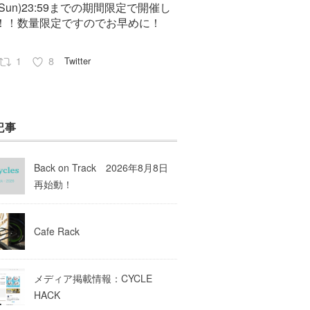
7(Sun)23:59までの期間限定で開催し
！！数量限定ですのでお早めに！
1
8
Twitter
Pep cycles@大阪
23 8月 2023
記事
はお知らせがいっぱいあるのでチェ
してて下さいね！
Back on Track 2026年8月8日
10
Twitter
再始動！
Load More
Cafe Rack
メディア掲載情報：CYCLE
HACK