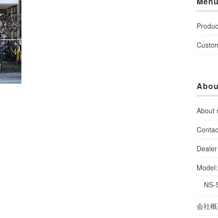
Men
Produc
Custo
Abou
About
Contac
Dealer 
Model
NS-
会社概