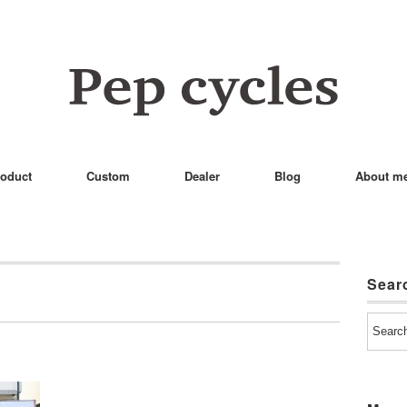
oduct
Custom
Dealer
Blog
About m
Sear