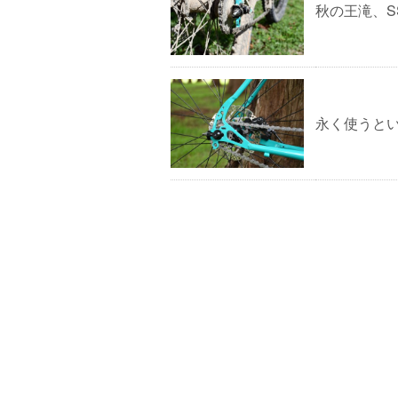
秋の王滝、S
永く使うと