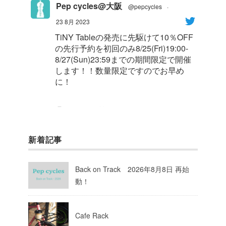
Pep cycles@大阪
@pepcycles
·
23 8月 2023
TiNY Tableの発売に先駆けて10％OFF
の先行予約を初回のみ8/25(Fri)19:00-
8/27(Sun)23:59までの期間限定で開催
します！！数量限定ですのでお早め
に！
1
8
Twitter
新着記事
Pep cycles@大阪
@pepcycles
·
23 8月 2023
Back on Track 2026年8月8日 再始
今週はお知らせがいっぱいあるのでチ
動！
ェックしてて下さいね！
10
Twitter
Cafe Rack