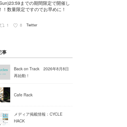
7(Sun)23:59までの期間限定で開催し
！！数量限定ですのでお早めに！
1
8
Twitter
Pep cycles@大阪
23 8月 2023
記事
はお知らせがいっぱいあるのでチェ
してて下さいね！
Back on Track 2026年8月8日
10
Twitter
再始動！
Load More
Cafe Rack
メディア掲載情報：CYCLE
HACK