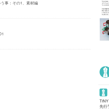
いう事：その1、素材編
D1
TiN
先行予