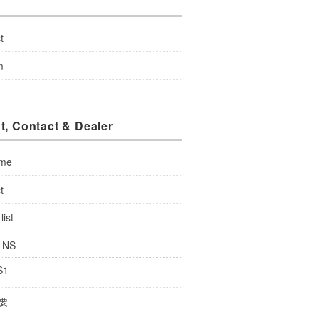
u
t
m
t, Contact & Dealer
 me
t
list
: NS
S1
要