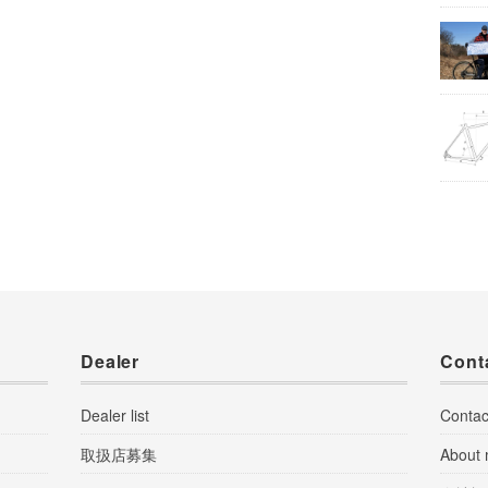
Dealer
Cont
Dealer list
Contac
取扱店募集
About