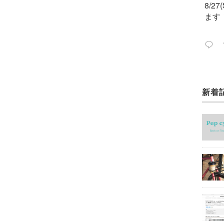
8/2
ます
新着
今週
ック