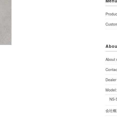
Men
Produc
Custo
Abou
About
Contac
Dealer 
Model
NS-
会社概