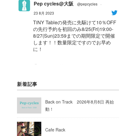
Pep cycles@大阪
@pepcycles
·
23 8月 2023
TiNY Tableの発売に先駆けて10％OFF
の先行予約を初回のみ8/25(Fri)19:00-
8/27(Sun)23:59までの期間限定で開催
します！！数量限定ですのでお早め
に！
1
8
Twitter
新着記事
Pep cycles@大阪
@pepcycles
·
23 8月 2023
Back on Track 2026年8月8日 再始
今週はお知らせがいっぱいあるのでチ
動！
ェックしてて下さいね！
10
Twitter
Cafe Rack