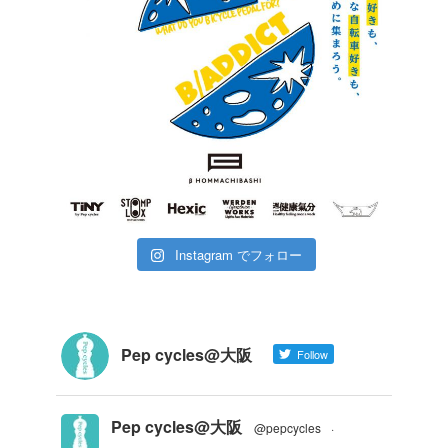
Instagram でフォロー
Pep cycles@大阪
Follow
Pep cycles@大阪
@pepcycles
·