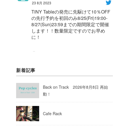
23 8月 2023
TiNY Tableの発売に先駆けて10％OFF
の先行予約を初回のみ8/25(Fri)19:00-
8/27(Sun)23:59までの期間限定で開催
します！！数量限定ですのでお早め
に！
1
8
Twitter
新着記事
Pep cycles@大阪
@pepcycles
·
23 8月 2023
Back on Track 2026年8月8日 再始
今週はお知らせがいっぱいあるのでチ
動！
ェックしてて下さいね！
10
Twitter
Cafe Rack
Load More