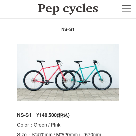
NS-S1
NS-S1 ¥148,500(税込)
Color：Green / Pink
Size：S”470mm / M”520mm / L”570mm