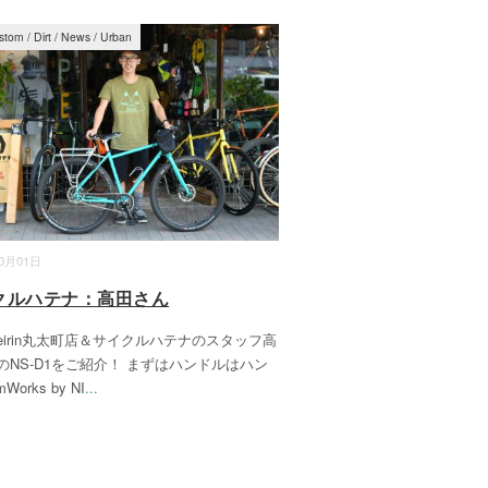
stom
/
Dirt
/
News
/
Urban
10月01日
クルハテナ：高田さん
eirin丸太町店＆サイクルハテナのスタッフ高
のNS-D1をご紹介！ まずはハンドルはハン
Works by NI
...