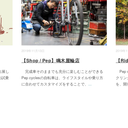
2019年11月13日
2019年
【Shop / Pep】鳴木屋輪店
【Ri
に出展し
完成車そのままでも充分に楽しむことができる
Pep
の試乗
Pep cyclesの自転車は、ライフスタイルや乗り方
クリン
に合わせてカスタマイズをすることで、
...
を、開