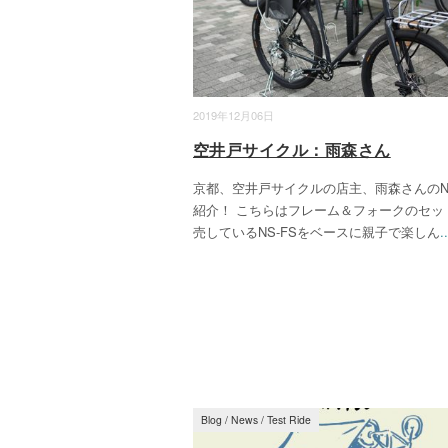
2019年12月06日
空井戸サイクル：雨森さん
京都、空井戸サイクルの店主、雨森さんのN
紹介！ こちらはフレーム＆フォークのセッ
売しているNS-FSをベースに親子で楽しん
..
Blog
/
News
/
Test Ride