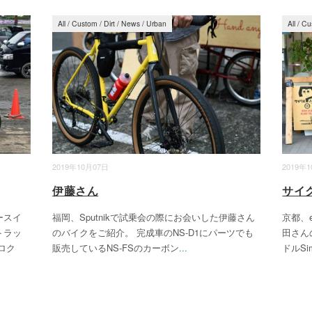
All
/
Custom
/
Dirt
/
News
/
Urban
All
/
Cu
2019年10月07日
2019年
伊藤さん
サイ
ースイ
福岡、Sputnikで試乗会の際にお会いした伊藤さん
京都、
トラッ
のバイクをご紹介。 完成車のNS-D1にパーツでも
田さん
ロク
販売しているNS-FSのカーボン
...
ドルSim