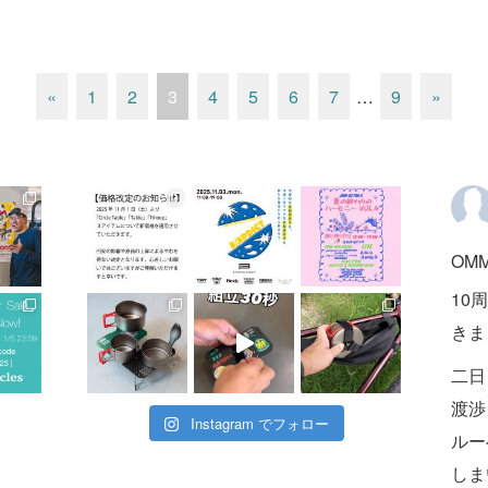
«
1
2
3
4
5
6
7
…
9
»
OMM
10周
きま
二日
渡渉
Instagram でフォロー
ルー
しま