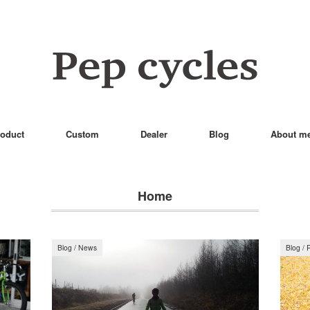
oduct
Custom
Dealer
Blog
About m
Home
Blog
/
News
Blog
/