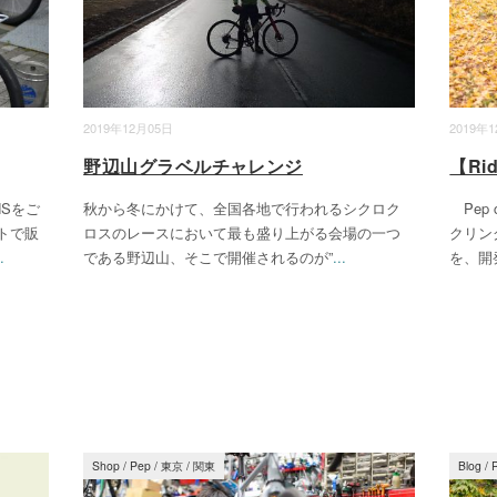
2019年12月05日
2019年
野辺山グラベルチャレンジ
【Ri
Sをご
秋から冬にかけて、全国各地で行われるシクロク
Pep
トで販
ロスのレースにおいて最も盛り上がる会場の一つ
クリン
.
である野辺山、そこで開催されるのが”
...
を、開
Shop / Pep
/
東京
/
関東
Blog
/