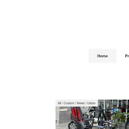
Home
Pr
All
/
Custom
/
News
/
Urban