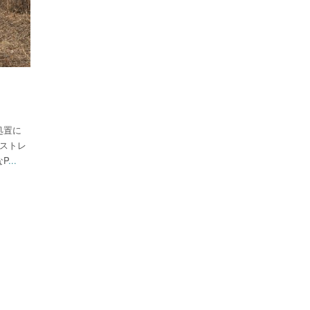
処置に
ラストレ
P
...