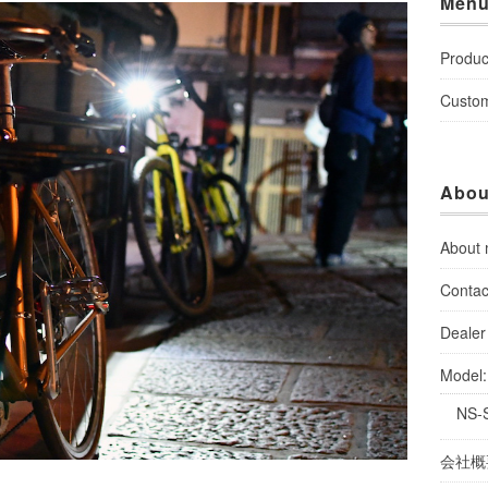
Men
Produc
Custo
Abou
About
Contac
Dealer 
Model
NS-
会社概