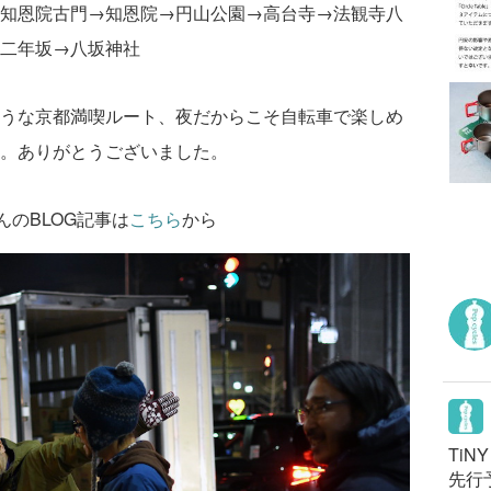
知恩院古門→知恩院→円山公園→高台寺→法観寺八
二年坂→八坂神社
うな京都満喫ルート、夜だからこそ自転車で楽しめ
。ありがとうございました。
んのBLOG記事は
こちら
から
TiN
先行予