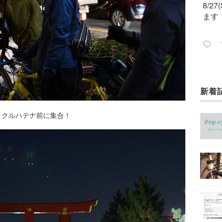
8/2
ます
新着
今週
ック
イクルハテナ前に集合！