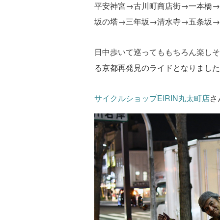
平安神宮→古川町商店街→一本橋→
坂の塔→三年坂→清水寺→五条坂→
日中歩いて巡ってももちろん楽しそ
る京都再発見のライドとなりました
サイクルショップEIRIN丸太町店
さ