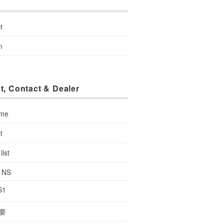
u
t
m
t, Contact & Dealer
 me
t
list
: NS
S1
要