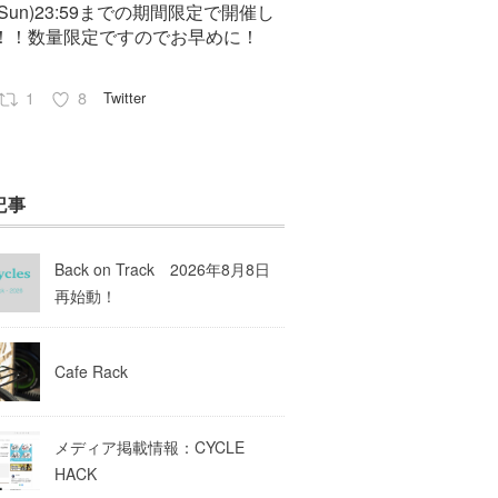
7(Sun)23:59までの期間限定で開催し
！！数量限定ですのでお早めに！
1
8
Twitter
Pep cycles@大阪
23 8月 2023
記事
はお知らせがいっぱいあるのでチェ
してて下さいね！
Back on Track 2026年8月8日
10
Twitter
再始動！
Load More
Cafe Rack
メディア掲載情報：CYCLE
HACK