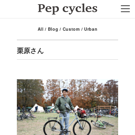
All
/
Blog
/
Custom
/
Urban
栗原さん