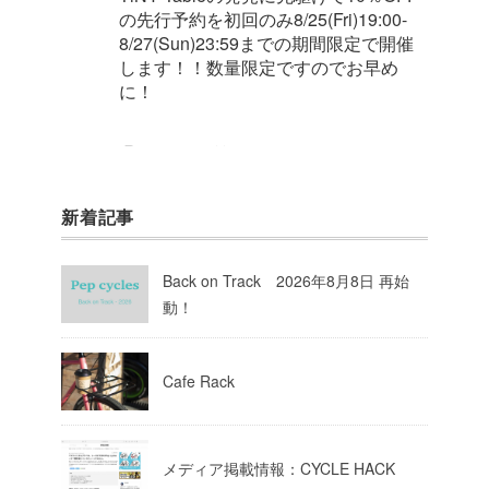
の先行予約を初回のみ8/25(Fri)19:00-
8/27(Sun)23:59までの期間限定で開催
します！！数量限定ですのでお早め
に！
1
8
Twitter
新着記事
Pep cycles@大阪
@pepcycles
·
23 8月 2023
Back on Track 2026年8月8日 再始
今週はお知らせがいっぱいあるのでチ
動！
ェックしてて下さいね！
10
Twitter
Cafe Rack
Load More
メディア掲載情報：CYCLE HACK