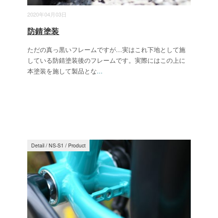
2020年04月03日
防錆塗装
ただの真っ黒いフレームですが…実はこれ下地として施
している防錆塗装後のフレームです。実際にはこの上に
本塗装を施して製品とな
...
Detail
/
NS-S1
/
Product