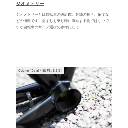
ジオメトリー
ジオメトリーとは自転車の設計図、各部の長さ、角度な
どの情報です。必ずしも乗り味に直結する物ではないで
すが自転車のサイズ選びの参考にして
...
Column
/
Detail
/
NS-FS
/
NS-S1