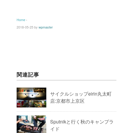
Home
›
2018-05-25
by
wpmaster
関連記事
サイクルショップeirin丸太町
店:京都市上京区
Sputnikと行く秋のキャンプラ
イド