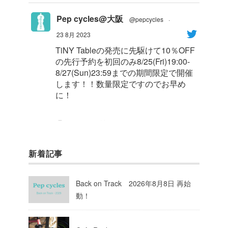
Pep cycles@大阪
@pepcycles
·
23 8月 2023
TiNY Tableの発売に先駆けて10％OFF
の先行予約を初回のみ8/25(Fri)19:00-
8/27(Sun)23:59までの期間限定で開催
します！！数量限定ですのでお早め
に！
1
8
Twitter
新着記事
Pep cycles@大阪
@pepcycles
·
23 8月 2023
Back on Track 2026年8月8日 再始
今週はお知らせがいっぱいあるのでチ
動！
ェックしてて下さいね！
10
Twitter