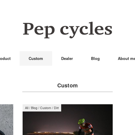
oduct
Custom
Dealer
Blog
About m
Custom
All
/
Blog
/
Custom
/
Dirt