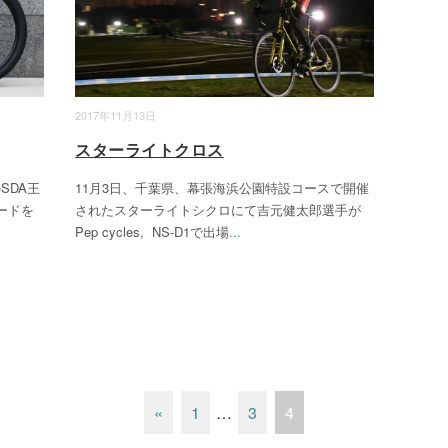
2017年11月13日
スターライトクロス
SDA王
11月3日、千葉県、幕張海浜公園特設コースで開催
ードを
されたスターライトシクロにて吉元健太郎選手が
Pep cycles, NS-D1で出場
...
«
1
…
3
4