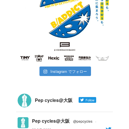
Instagram でフォロー
Pep cycles@大阪
Follow
Pep cycles@大阪
@pepcycles
·