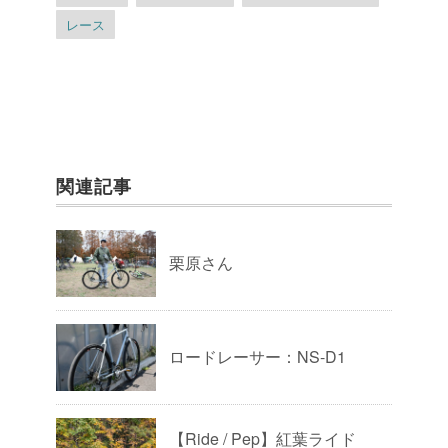
レース
関連記事
栗原さん
ロードレーサー：NS-D1
【Ride / Pep】紅葉ライド