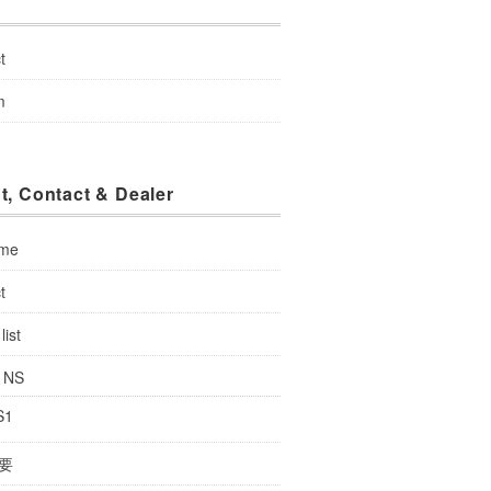
u
t
m
t, Contact & Dealer
 me
t
list
: NS
S1
要