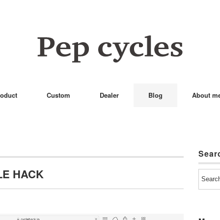
oduct
Custom
Dealer
Blog
About m
Sear
 HACK