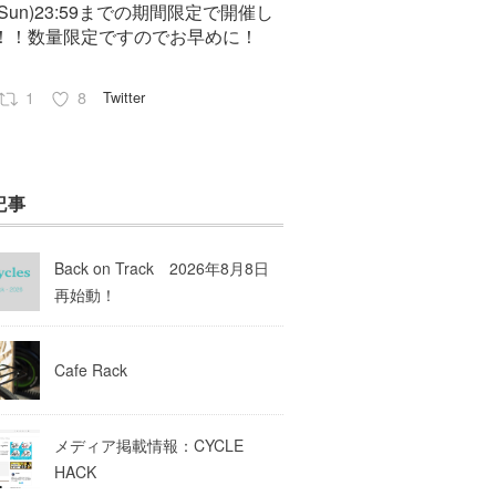
7(Sun)23:59までの期間限定で開催し
！！数量限定ですのでお早めに！
1
8
Twitter
Pep cycles@大阪
23 8月 2023
記事
はお知らせがいっぱいあるのでチェ
してて下さいね！
Back on Track 2026年8月8日
10
Twitter
再始動！
Load More
Cafe Rack
メディア掲載情報：CYCLE
HACK