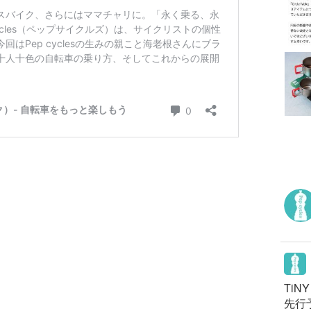
TiN
先行予