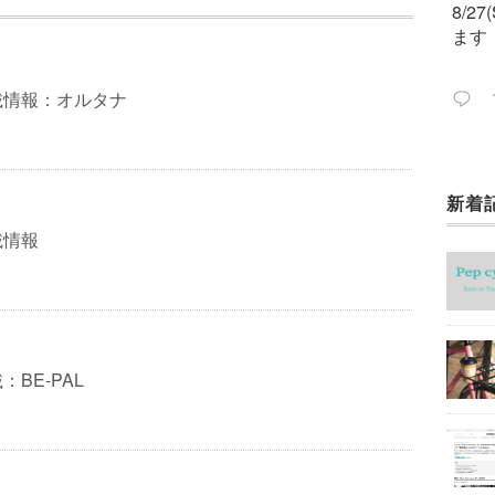
8/2
ます
載情報：オルタナ
新着
今週
ック
載情報
BE-PAL