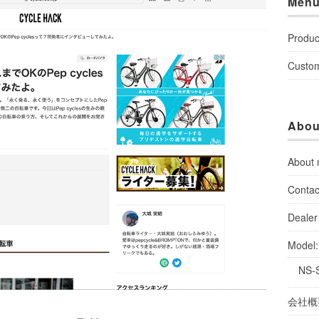
Men
Produc
Custo
Abou
About
Contac
Dealer 
Model
NS-
会社概