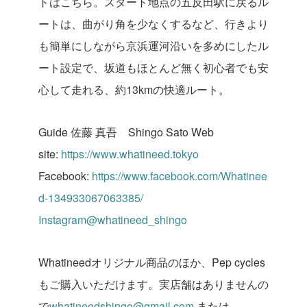
トはこちら。スタート地点の五反田駅に戻るル
ートは、曲がり角を少なくするなど、行きより
も簡単にしながら京浜運河沿いを多めにしたル
ート設定で、坂道もほとんど無く初心者でも安
心して走れる、約13kmの快適ルート。
Guide
佐藤 真吾 Shingo Sato
Web
site:
https://www.whatineed.tokyo
Facebook:
https://www.facebook.com/Whatinee
d-134933067063385/
Instagram@whatineed_shingo
Whatineedオリジナル商品のほか、Pep cycles
もご購入いただけます。実店舗はありませんの
で
whatineedshingo@gmail.com
または、