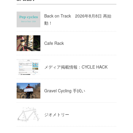
Pep cycles@大阪
@pepcycles
·
23 8月 2023
Back on Track 2026年8月8日 再始
今週はお知らせがいっぱいあるのでチ
動！
ェックしてて下さいね！
10
Twitter
Cafe Rack
Load More
メディア掲載情報：CYCLE HACK
Gravel Cycling 手拭い
ジオメトリー