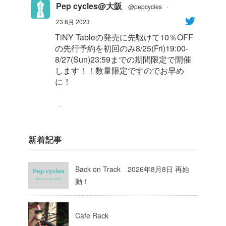
Pep cycles@大阪
@pepcycles
·
23 8月 2023
TiNY Tableの発売に先駆けて10％OFF
の先行予約を初回のみ8/25(Fri)19:00-
8/27(Sun)23:59までの期間限定で開催
します！！数量限定ですのでお早め
に！
1
8
Twitter
新着記事
Pep cycles@大阪
@pepcycles
·
23 8月 2023
Back on Track 2026年8月8日 再始
今週はお知らせがいっぱいあるのでチ
動！
ェックしてて下さいね！
10
Twitter
Cafe Rack