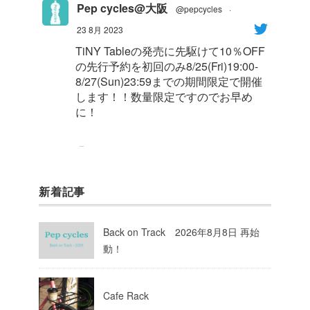
Pep cycles@大阪
@pepcycles
·
23 8月 2023
TiNY Tableの発売に先駆けて10％OFF
の先行予約を初回のみ8/25(Fri)19:00-
8/27(Sun)23:59までの期間限定で開催
します！！数量限定ですのでお早め
に！
1
8
Twitter
新着記事
Pep cycles@大阪
@pepcycles
·
23 8月 2023
Back on Track 2026年8月8日 再始
今週はお知らせがいっぱいあるのでチ
動！
ェックしてて下さいね！
10
Twitter
Cafe Rack