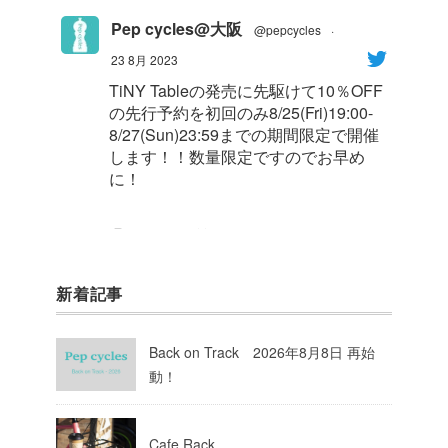
Pep cycles@大阪
@pepcycles
·
23 8月 2023
TiNY Tableの発売に先駆けて10％OFF
の先行予約を初回のみ8/25(Fri)19:00-
8/27(Sun)23:59までの期間限定で開催
します！！数量限定ですのでお早め
に！
1
8
Twitter
新着記事
Pep cycles@大阪
@pepcycles
·
23 8月 2023
Back on Track 2026年8月8日 再始
今週はお知らせがいっぱいあるのでチ
動！
ェックしてて下さいね！
10
Twitter
Cafe Rack