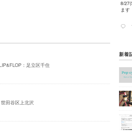
8/2
ます
新着
今週
ック
IP&FLOP：足立区千住
：世田谷区上北沢