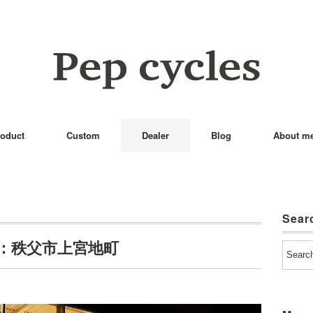
oduct
Custom
Dealer
Blog
About m
Sear
：秩父市上宮地町