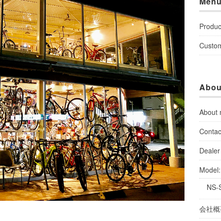
Men
Produc
Custo
Abou
About
Contac
Dealer 
Model
NS-
会社概