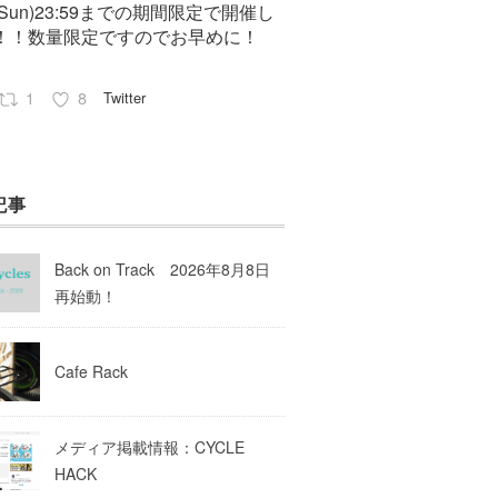
7(Sun)23:59までの期間限定で開催し
！！数量限定ですのでお早めに！
1
8
Twitter
Pep cycles@大阪
23 8月 2023
記事
はお知らせがいっぱいあるのでチェ
してて下さいね！
Back on Track 2026年8月8日
10
Twitter
再始動！
Load More
Cafe Rack
メディア掲載情報：CYCLE
HACK