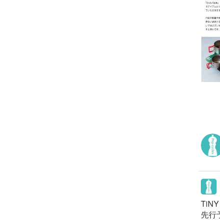
TiN
先行予