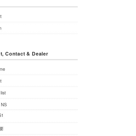
u
t
m
t, Contact & Dealer
 me
t
list
: NS
S1
要