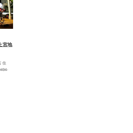
上宮地
 住
94-