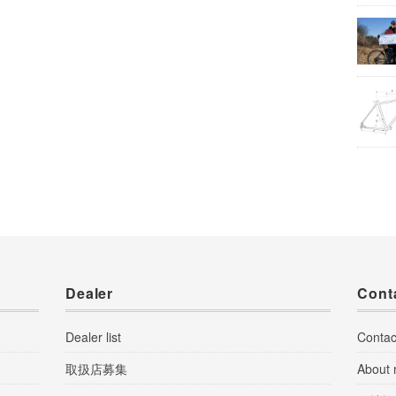
Dealer
Cont
Dealer list
Contac
取扱店募集
About