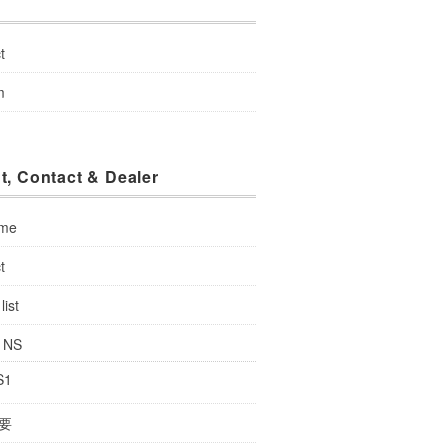
u
t
m
t, Contact & Dealer
 me
t
list
: NS
S1
要