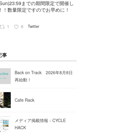
7(Sun)23:59までの期間限定で開催し
！！数量限定ですのでお早めに！
1
8
Twitter
Pep cycles@大阪
23 8月 2023
記事
はお知らせがいっぱいあるのでチェ
してて下さいね！
Back on Track 2026年8月8日
10
Twitter
再始動！
Load More
Cafe Rack
メディア掲載情報：CYCLE
HACK