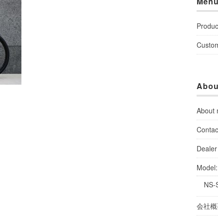
Men
Produc
Custo
Abou
About
Contac
Dealer 
Model
NS-
会社概