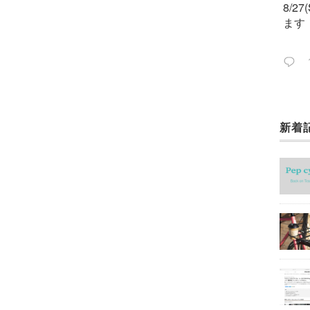
8/2
ます
新着
今週
ック