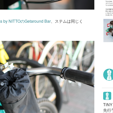
s by NITTO
の
Getaround Bar
、ステムは同じく
TiN
先行予