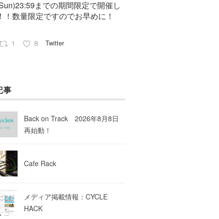
7(Sun)23:59までの期間限定で開催し
！！数量限定ですのでお早めに！
1
8
Twitter
Pep cycles@大阪
23 8月 2023
記事
はお知らせがいっぱいあるのでチェ
してて下さいね！
Back on Track 2026年8月8日
10
Twitter
再始動！
Load More
Cafe Rack
メディア掲載情報：CYCLE
HACK