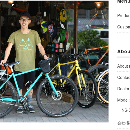
Men
Produc
Custo
Abou
About
Contac
Dealer 
Model
NS-
会社概