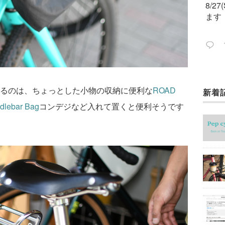
8/2
ます
るのは、ちょっとした小物の収納に便利な
ROAD
新着
今週
ック
ndlebar Bag
コンデジなど入れて置くと便利そうです