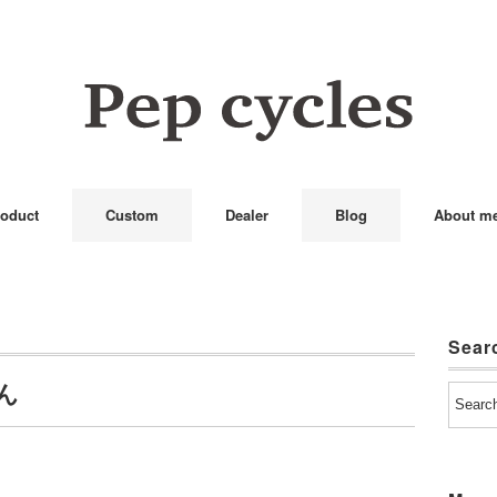
oduct
Custom
Dealer
Blog
About m
Sear
ん