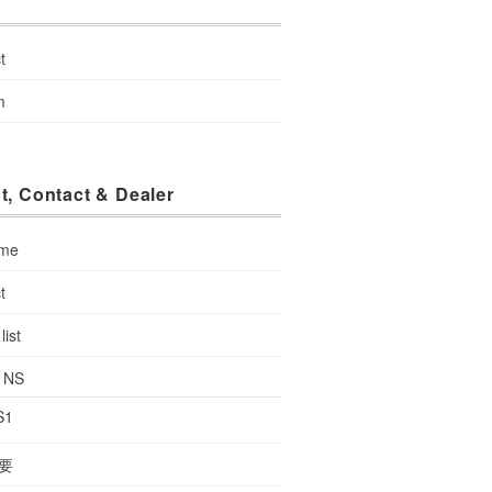
u
t
m
t, Contact & Dealer
 me
t
list
: NS
S1
要