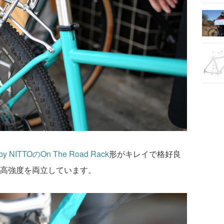
by NITTO
の
On The Road Rack
形がキレイで格好良
高強度を両立しています。