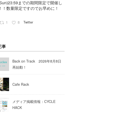
7(Sun)23:59までの期間限定で開催し
！！数量限定ですのでお早めに！
1
8
Twitter
Pep cycles@大阪
23 8月 2023
記事
はお知らせがいっぱいあるのでチェ
してて下さいね！
Back on Track 2026年8月8日
10
Twitter
再始動！
Load More
Cafe Rack
メディア掲載情報：CYCLE
HACK