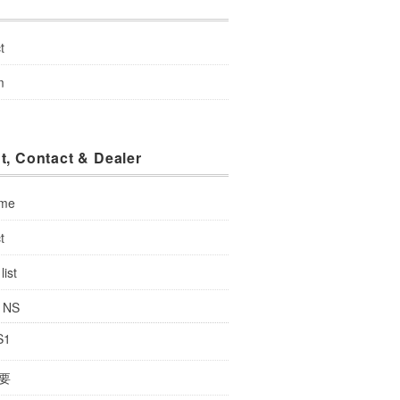
u
t
m
t, Contact & Dealer
 me
t
list
: NS
S1
要