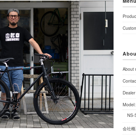
Men
Produc
Custo
Abou
About
Contac
Dealer 
Model
NS-
会社概