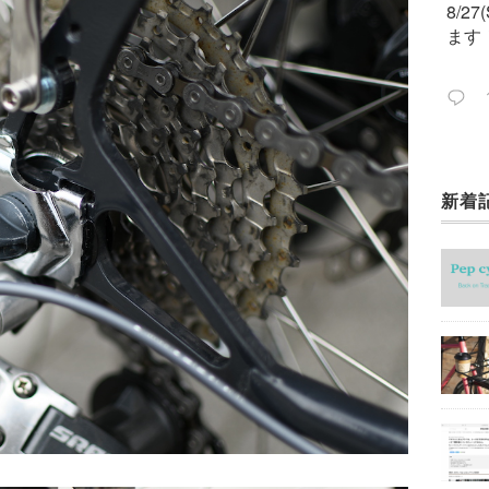
8/2
ます
新着
今週
ック