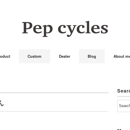
oduct
Custom
Dealer
Blog
About m
Sear
ん