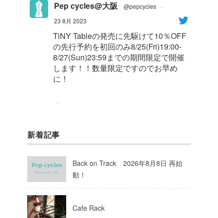
Pep cycles@大阪
@pepcycles
·
23 8月 2023
TiNY Tableの発売に先駆けて10％OFF
の先行予約を初回のみ8/25(Fri)19:00-
8/27(Sun)23:59までの期間限定で開催
します！！数量限定ですのでお早め
に！
1
8
Twitter
新着記事
Pep cycles@大阪
@pepcycles
·
23 8月 2023
Back on Track 2026年8月8日 再始
今週はお知らせがいっぱいあるのでチ
動！
ェックしてて下さいね！
10
Twitter
Cafe Rack