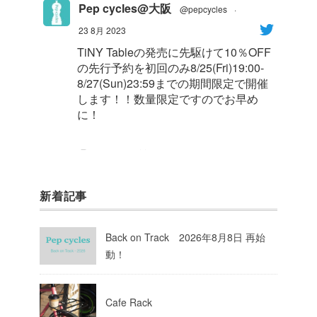
Pep cycles@大阪
@pepcycles
·
23 8月 2023
TiNY Tableの発売に先駆けて10％OFF
の先行予約を初回のみ8/25(Fri)19:00-
8/27(Sun)23:59までの期間限定で開催
します！！数量限定ですのでお早め
に！
1
8
Twitter
新着記事
Pep cycles@大阪
@pepcycles
·
23 8月 2023
Back on Track 2026年8月8日 再始
今週はお知らせがいっぱいあるのでチ
動！
ェックしてて下さいね！
10
Twitter
Cafe Rack