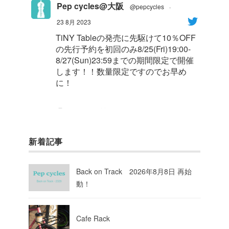
Pep cycles@大阪
@pepcycles
·
23 8月 2023
TiNY Tableの発売に先駆けて10％OFF
の先行予約を初回のみ8/25(Fri)19:00-
8/27(Sun)23:59までの期間限定で開催
します！！数量限定ですのでお早め
に！
1
8
Twitter
新着記事
Pep cycles@大阪
@pepcycles
·
23 8月 2023
Back on Track 2026年8月8日 再始
今週はお知らせがいっぱいあるのでチ
動！
ェックしてて下さいね！
10
Twitter
Cafe Rack