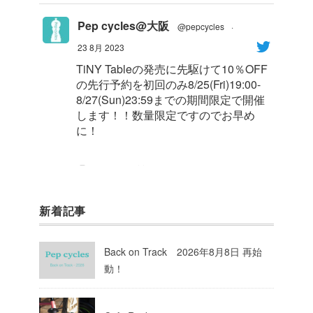
Pep cycles@大阪
@pepcycles
·
23 8月 2023
TiNY Tableの発売に先駆けて10％OFF
の先行予約を初回のみ8/25(Fri)19:00-
8/27(Sun)23:59までの期間限定で開催
します！！数量限定ですのでお早め
に！
1
8
Twitter
新着記事
Pep cycles@大阪
@pepcycles
·
23 8月 2023
Back on Track 2026年8月8日 再始
今週はお知らせがいっぱいあるのでチ
動！
ェックしてて下さいね！
10
Twitter