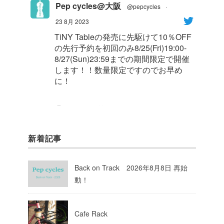
Pep cycles@大阪
@pepcycles
·
23 8月 2023
TiNY Tableの発売に先駆けて10％OFF
の先行予約を初回のみ8/25(Fri)19:00-
8/27(Sun)23:59までの期間限定で開催
します！！数量限定ですのでお早め
に！
1
8
Twitter
新着記事
Pep cycles@大阪
@pepcycles
·
23 8月 2023
Back on Track 2026年8月8日 再始
今週はお知らせがいっぱいあるのでチ
動！
ェックしてて下さいね！
10
Twitter
Cafe Rack