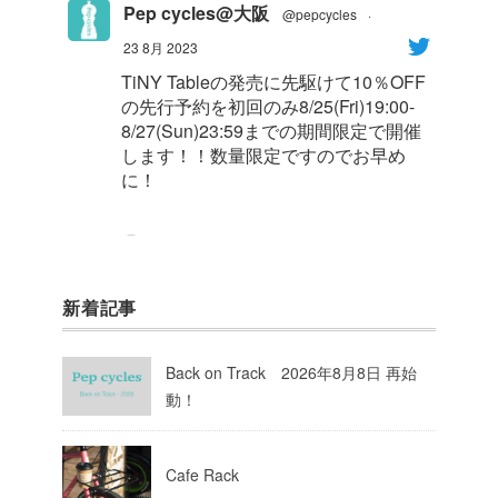
Pep cycles@大阪
@pepcycles
·
23 8月 2023
TiNY Tableの発売に先駆けて10％OFF
の先行予約を初回のみ8/25(Fri)19:00-
8/27(Sun)23:59までの期間限定で開催
します！！数量限定ですのでお早め
に！
1
8
Twitter
新着記事
Pep cycles@大阪
@pepcycles
·
23 8月 2023
Back on Track 2026年8月8日 再始
今週はお知らせがいっぱいあるのでチ
動！
ェックしてて下さいね！
10
Twitter
Cafe Rack