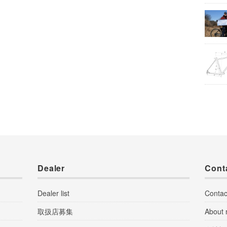
Dealer
Cont
Dealer list
Contac
取扱店募集
About