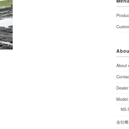
Men
Produc
Custo
Abou
About
Contac
Dealer 
Model
NS-
会社概