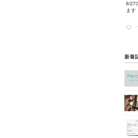
8/2
ます
新着
今週
ック