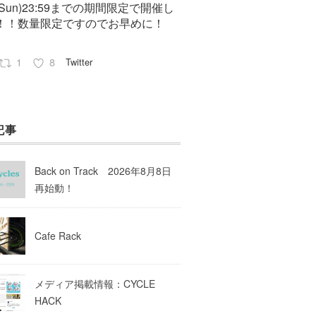
7(Sun)23:59までの期間限定で開催し
！！数量限定ですのでお早めに！
1
8
Twitter
Pep cycles@大阪
23 8月 2023
記事
はお知らせがいっぱいあるのでチェ
してて下さいね！
Back on Track 2026年8月8日
10
Twitter
再始動！
Load More
Cafe Rack
メディア掲載情報：CYCLE
HACK