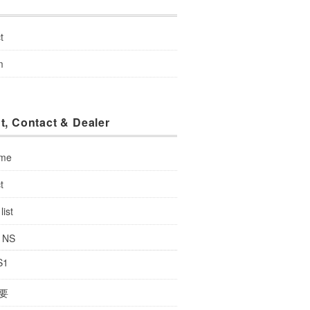
u
t
m
t, Contact & Dealer
 me
t
list
: NS
S1
要