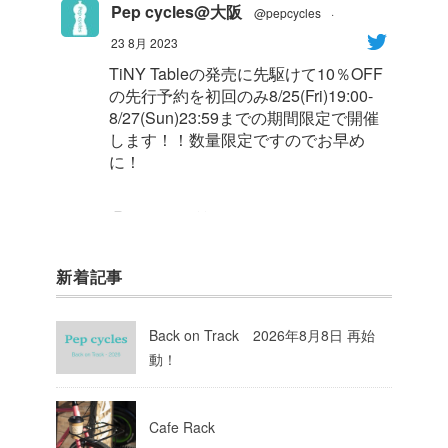
Pep cycles@大阪
@pepcycles
·
23 8月 2023
TiNY Tableの発売に先駆けて10％OFF
の先行予約を初回のみ8/25(Fri)19:00-
8/27(Sun)23:59までの期間限定で開催
します！！数量限定ですのでお早め
に！
1
8
Twitter
新着記事
Pep cycles@大阪
@pepcycles
·
23 8月 2023
Back on Track 2026年8月8日 再始
今週はお知らせがいっぱいあるのでチ
動！
ェックしてて下さいね！
10
Twitter
Cafe Rack