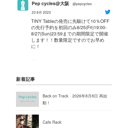
Pep cycles@大阪
@pepcycles
·
23 8月 2023
TiNY Tableの発売に先駆けて10％OFF
の先行予約を初回のみ8/25(Fri)19:00-
8/27(Sun)23:59までの期間限定で開催
します！！数量限定ですのでお早め
に！
1
8
Twitter
新着記事
Pep cycles@大阪
@pepcycles
·
23 8月 2023
Back on Track 2026年8月8日 再始
今週はお知らせがいっぱいあるのでチ
動！
ェックしてて下さいね！
10
Twitter
Cafe Rack