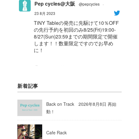
Pep cycles@大阪
@pepcycles
·
23 8月 2023
TiNY Tableの発売に先駆けて10％OFF
の先行予約を初回のみ8/25(Fri)19:00-
8/27(Sun)23:59までの期間限定で開催
します！！数量限定ですのでお早め
に！
1
8
Twitter
新着記事
Pep cycles@大阪
@pepcycles
·
23 8月 2023
Back on Track 2026年8月8日 再始
今週はお知らせがいっぱいあるのでチ
動！
ェックしてて下さいね！
10
Twitter
Cafe Rack