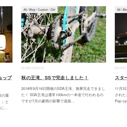
All
/
Blog
/
Custom
/
Dirt
All
/
Bl
2018年10月01日
2017年
ョップ
秋の王滝、SSで完走しました！
スタ
2018年9月16日開催のSDA王滝、無事完走できまし
11月
た！ SDA王滝は通常100kmの一本道で行われるの
された
前の週
ですが7月の豪雨の影響で道路
...
Pep c
！」と
長に
...