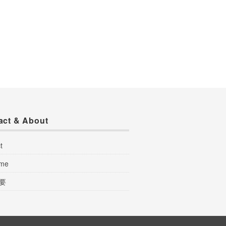
act & About
t
 me
要