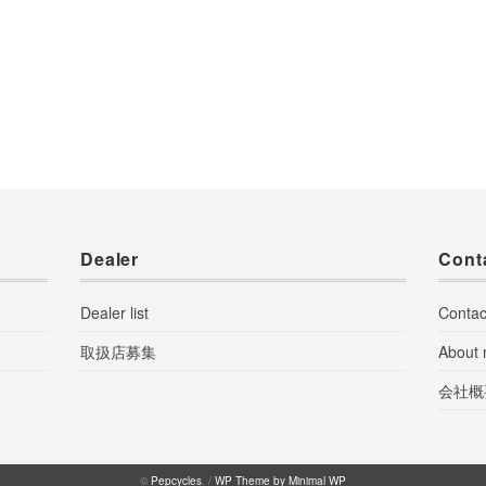
Dealer
Cont
Dealer list
Contac
取扱店募集
About
会社概
©
Pepcycles
. /
WP Theme by Minimal WP