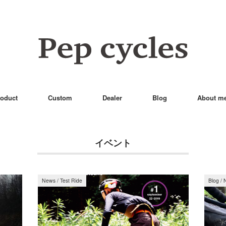
oduct
Custom
Dealer
Blog
About m
イベント
News
/
Test Ride
Blog
/