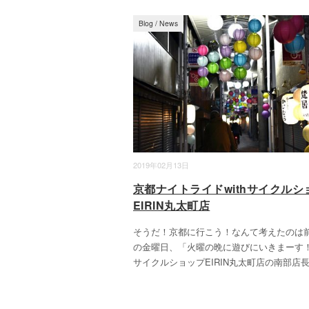
Blog
/
News
2019年02月13日
京都ナイトライドwithサイクルシ
EIRIN丸太町店
そうだ！京都に行こう！なんて考えたのは
の金曜日、「火曜の晩に遊びにいきまーす
サイクルショップEIRIN丸太町店の南部店