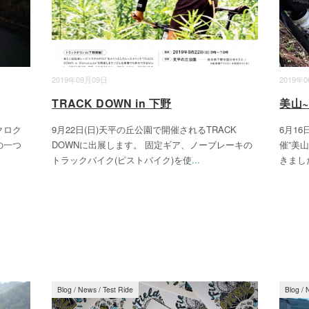
2019年09月09日
2019年
TRACK DOWN in 下野
美山
クロク
9月22日(日)天平の丘公園で開催されるTRACK
6月16
の一つ
DOWNに出展します。 固定ギア、ノーブレーキの
催”美
トラックバイク(ピストバイク)を使
...
きまし
Blog
/
News
/
Test Ride
Blog
/