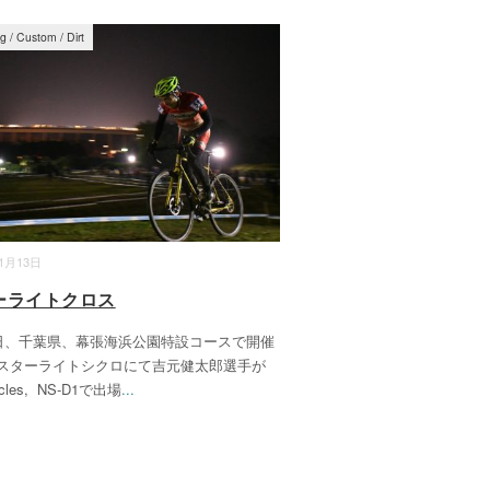
og
/
Custom
/
Dirt
11月13日
ーライトクロス
3日、千葉県、幕張海浜公園特設コースで開催
スターライトシクロにて吉元健太郎選手が
ycles, NS-D1で出場
...