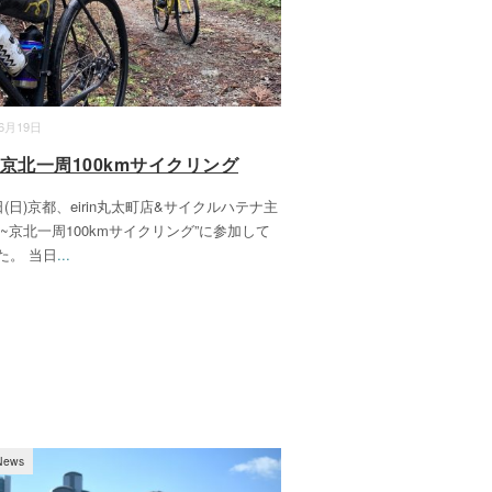
06月19日
~京北一周100kmサイクリング
日(日)京都、eirin丸太町店&サイクルハテナ主
山~京北一周100kmサイクリング”に参加して
た。 当日
...
News