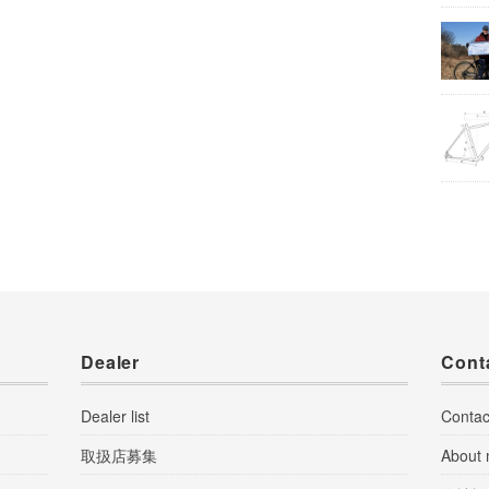
Dealer
Cont
Dealer list
Contac
取扱店募集
About