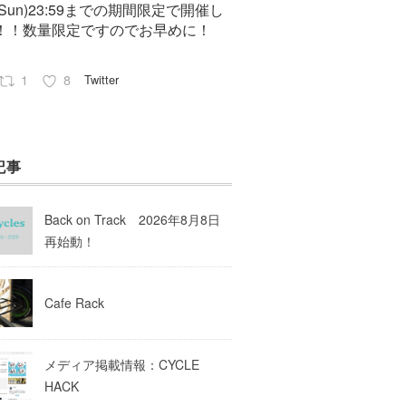
7(Sun)23:59までの期間限定で開催し
！！数量限定ですのでお早めに！
1
8
Twitter
Pep cycles@大阪
23 8月 2023
記事
はお知らせがいっぱいあるのでチェ
してて下さいね！
Back on Track 2026年8月8日
10
Twitter
再始動！
Load More
Cafe Rack
メディア掲載情報：CYCLE
HACK