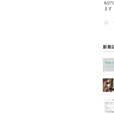
8/2
ます
新着
今週
ック