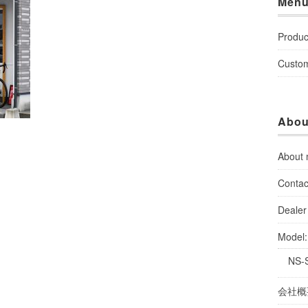
Men
Produc
Custo
Abou
About
Contac
Dealer 
Model
NS-
会社概