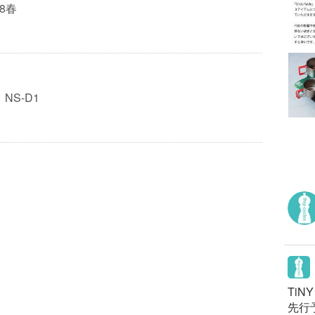
18春
NS-D1
TiN
先行予