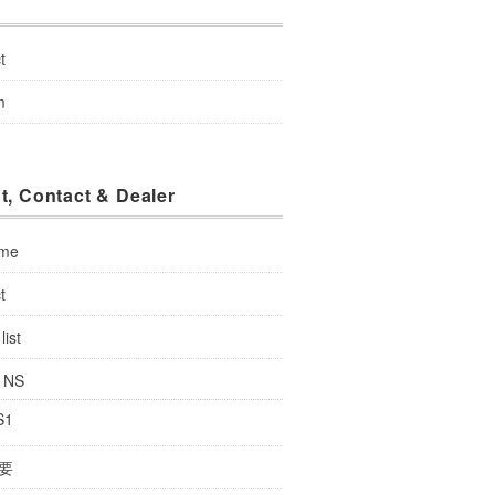
u
t
m
t, Contact & Dealer
 me
t
list
: NS
S1
要