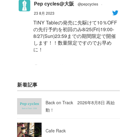
Pep cycles@大阪
@pepcycles
·
23 8月 2023
TiNY Tableの発売に先駆けて10％OFF
の先行予約を初回のみ8/25(Fri)19:00-
8/27(Sun)23:59までの期間限定で開催
します！！数量限定ですのでお早め
に！
1
8
Twitter
新着記事
Pep cycles@大阪
@pepcycles
·
23 8月 2023
Back on Track 2026年8月8日 再始
今週はお知らせがいっぱいあるのでチ
動！
ェックしてて下さいね！
10
Twitter
Cafe Rack