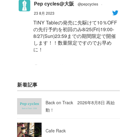
Pep cycles@大阪
@pepcycles
·
23 8月 2023
TiNY Tableの発売に先駆けて10％OFF
の先行予約を初回のみ8/25(Fri)19:00-
8/27(Sun)23:59までの期間限定で開催
します！！数量限定ですのでお早め
に！
1
8
Twitter
新着記事
Pep cycles@大阪
@pepcycles
·
23 8月 2023
Back on Track 2026年8月8日 再始
今週はお知らせがいっぱいあるのでチ
動！
ェックしてて下さいね！
10
Twitter
Cafe Rack