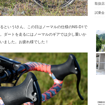
取扱店
試乗会
というIさん、この日はノーマルの仕様のNS-D1で
。ダートを走るにはノーマルのギアでは少し重いか
いました。お疲れ様でした！