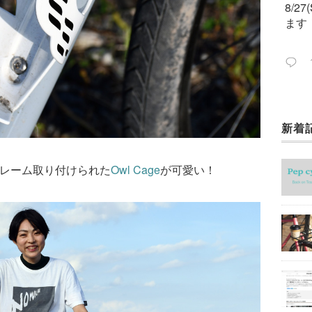
8/2
ます
新着
今週
ック
レーム取り付けられた
Owl Cage
が可愛い！