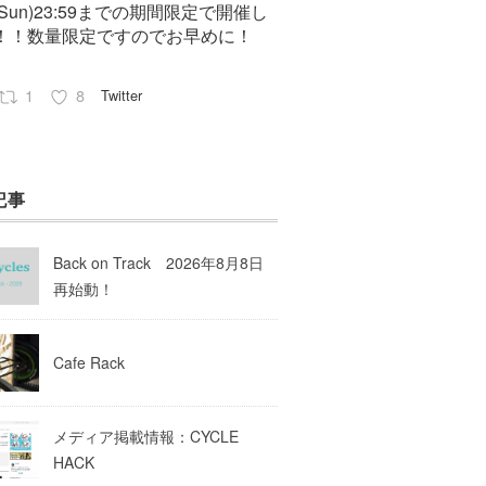
7(Sun)23:59までの期間限定で開催し
！！数量限定ですのでお早めに！
1
8
Twitter
Pep cycles@大阪
23 8月 2023
記事
はお知らせがいっぱいあるのでチェ
してて下さいね！
Back on Track 2026年8月8日
10
Twitter
再始動！
Load More
Cafe Rack
メディア掲載情報：CYCLE
HACK