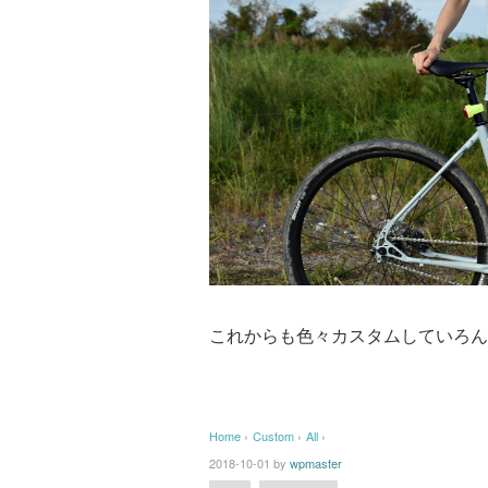
これからも色々カスタムしていろん
Home
›
Custom
›
All
›
2018-10-01
by
wpmaster