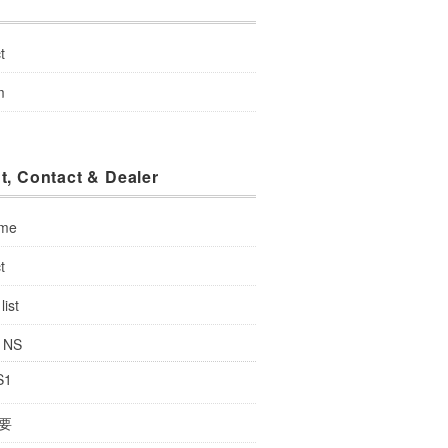
u
t
m
t, Contact & Dealer
 me
t
list
: NS
S1
要