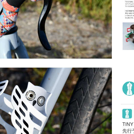
TiN
先行予