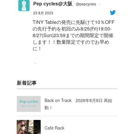
Pep cycles@大阪
@pepcycles
·
23 8月 2023
TiNY Tableの発売に先駆けて10％OFF
の先行予約を初回のみ8/25(Fri)19:00-
8/27(Sun)23:59までの期間限定で開催
します！！数量限定ですのでお早め
に！
1
8
Twitter
新着記事
Pep cycles@大阪
@pepcycles
·
23 8月 2023
Back on Track 2026年8月8日 再始
今週はお知らせがいっぱいあるのでチ
動！
ェックしてて下さいね！
10
Twitter
Cafe Rack