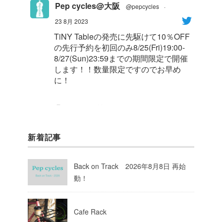
Pep cycles@大阪
@pepcycles
·
23 8月 2023
TiNY Tableの発売に先駆けて10％OFF
の先行予約を初回のみ8/25(Fri)19:00-
8/27(Sun)23:59までの期間限定で開催
します！！数量限定ですのでお早め
に！
1
8
Twitter
新着記事
Pep cycles@大阪
@pepcycles
·
23 8月 2023
Back on Track 2026年8月8日 再始
今週はお知らせがいっぱいあるのでチ
動！
ェックしてて下さいね！
10
Twitter
Cafe Rack