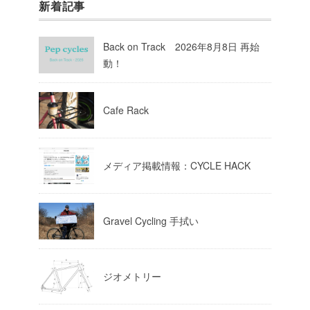
新着記事
Pep cycles@大阪
@pepcycles
·
23 8月 2023
Back on Track 2026年8月8日 再始
今週はお知らせがいっぱいあるのでチ
動！
ェックしてて下さいね！
10
Twitter
Cafe Rack
Load More
メディア掲載情報：CYCLE HACK
Gravel Cycling 手拭い
ジオメトリー