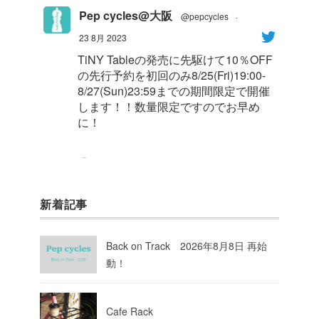
Pep cycles@大阪
@pepcycles
·
23 8月 2023
TiNY Tableの発売に先駆けて10％OFF
の先行予約を初回のみ8/25(Fri)19:00-
8/27(Sun)23:59までの期間限定で開催
します！！数量限定ですのでお早め
に！
1
8
Twitter
新着記事
Pep cycles@大阪
@pepcycles
·
23 8月 2023
Back on Track 2026年8月8日 再始
今週はお知らせがいっぱいあるのでチ
動！
ェックしてて下さいね！
10
Twitter
Cafe Rack