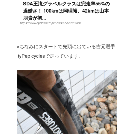
SDA王滝グラベルクラスは完走率55%の
過酷さ！ 100kmは岡理裕、42kmは山本
朋貴が初...
https://www.cyclowired.jp/news/node/307831
※ちなみにスタートで先頭に出ている吉元選手
もPep cyclesで走っています。