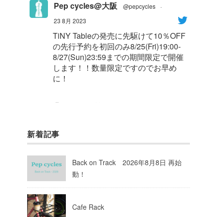
Pep cycles@大阪
@pepcycles
·
23 8月 2023
TiNY Tableの発売に先駆けて10％OFF
の先行予約を初回のみ8/25(Fri)19:00-
8/27(Sun)23:59までの期間限定で開催
します！！数量限定ですのでお早め
に！
1
8
Twitter
新着記事
Pep cycles@大阪
@pepcycles
·
23 8月 2023
Back on Track 2026年8月8日 再始
今週はお知らせがいっぱいあるのでチ
動！
ェックしてて下さいね！
10
Twitter
Cafe Rack