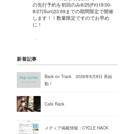
の先行予約を初回のみ8/25(Fri)19:00-
8/27(Sun)23:59までの期間限定で開催
します！！数量限定ですのでお早め
に！
1
8
Twitter
新着記事
Pep cycles@大阪
@pepcycles
·
23 8月 2023
Back on Track 2026年8月8日 再始
今週はお知らせがいっぱいあるのでチ
動！
ェックしてて下さいね！
10
Twitter
Cafe Rack
Load More
メディア掲載情報：CYCLE HACK