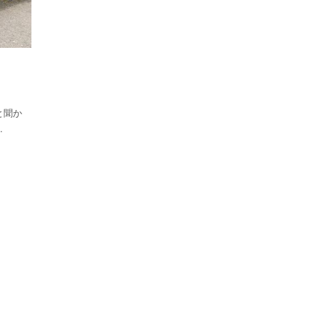
と聞か
…